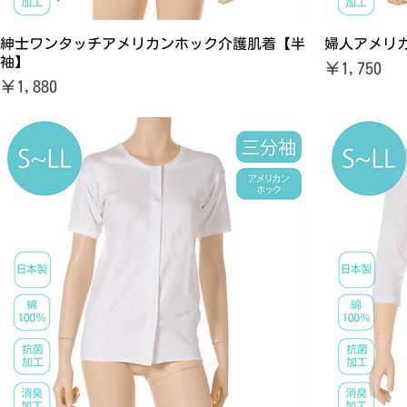
紳士ワンタッチアメリカンホック介護肌着【半
婦人アメリ
袖】
価格
￥1,750
価格
￥1,880