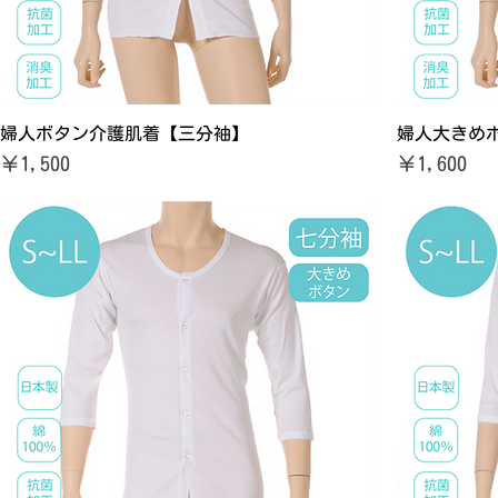
婦人ボタン介護肌着【三分袖】
婦人大きめ
価格
価格
￥1,500
￥1,600