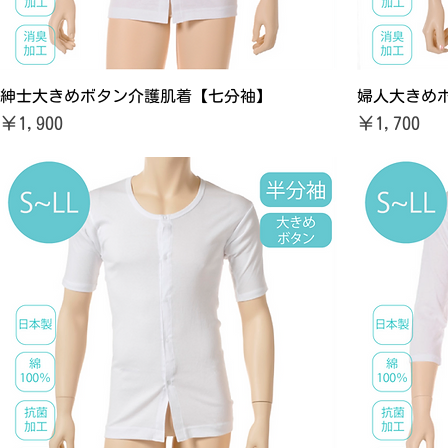
紳士大きめボタン介護肌着【七分袖】
婦人大きめ
価格
価格
￥1,900
￥1,700