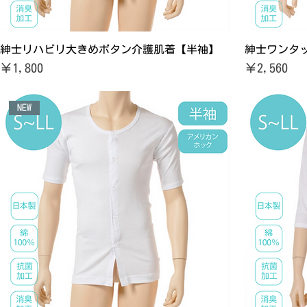
紳士リハビリ大きめボタン介護肌着【半袖】
紳士ワンタ
価格
価格
￥1,800
￥2,560
NEW