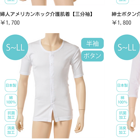
婦人アメリカンホック介護肌着【三分袖】
紳士ボタン
価格
価格
￥1,700
￥1,800