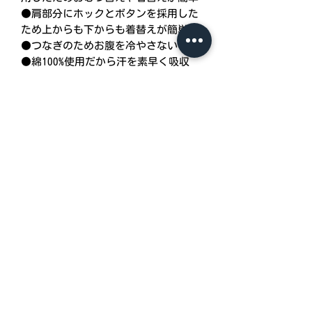
●肩部分にホックとボタンを採用した
ため上からも下からも着替えが簡単
●つなぎのためお腹を冷やさない
●綿100%使用だから汗を素早く吸収
し、肌触り、柔軟性、通気性、保温性
がバツグン
●ゆとりある裁断、縫製で快適設計
●生地、縫い糸、そのほかのパーツも
すべてが日本製
商品情報
＊価格：S/M/L/LL ￥4,840
（価格は全て税込価格です）
＊品番：R0010-long
＊生地：スムス綿100％（日本製）
＊素材：ホック部分《YKK金ホック
（日本製）》
＊色：白