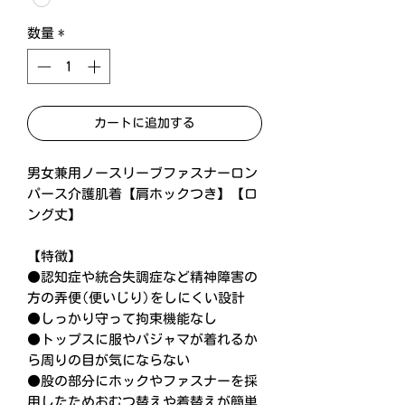
数量
*
カートに追加する
男女兼用ノースリーブファスナーロン
パース介護肌着【肩ホックつき】【ロ
ング丈】
【特徴】
●認知症や統合失調症など精神障害の
方の弄便(便いじり)をしにくい設計
●しっかり守って拘束機能なし
●トップスに服やパジャマが着れるか
ら周りの目が気にならない
●股の部分にホックやファスナーを採
用したためおむつ替えや着替えが簡単