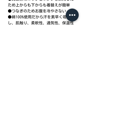
ため上からも下からも着替えが簡単
●つなぎのためお腹を冷やさない
●綿100%使用だから汗を素早く吸収
し、肌触り、柔軟性、通気性、保温性
がバツグン
●ゆとりある裁断、縫製で快適設計
●生地、縫い糸、そのほかのパーツも
すべてが日本製
商品情報
＊価格：S/M/L/LL ￥4,510
（価格は全て税込価格です）
＊品番：R0010
＊生地：スムス綿100％（日本製）
＊素材：ホック部分《YKK金ホック
（日本製）》
＊色：白
＊生産国：日本