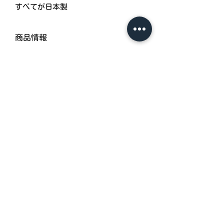
すべてが日本製
商品情報
＊価格：S/M/L/LL ￥4,060
（価格は全て税込価格です）
＊品番：0002-3-long
＊生地：スムス綿100％（日本製）
＊素材：ホック部分《YKK金ホック
（日本製）》
＊色：白
＊生産国：日本