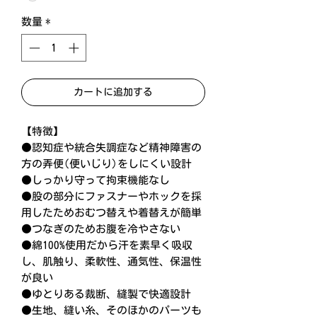
数量
*
カートに追加する
【特徴】
●認知症や統合失調症など精神障害の
方の弄便(便いじり)をしにくい設計
●しっかり守って拘束機能なし
●股の部分にファスナーやホックを採
用したためおむつ替えや着替えが簡単
●つなぎのためお腹を冷やさない
●綿100%使用だから汗を素早く吸収
し、肌触り、柔軟性、通気性、保温性
が良い
●ゆとりある裁断、縫製で快適設計
●生地、縫い糸、そのほかのパーツも