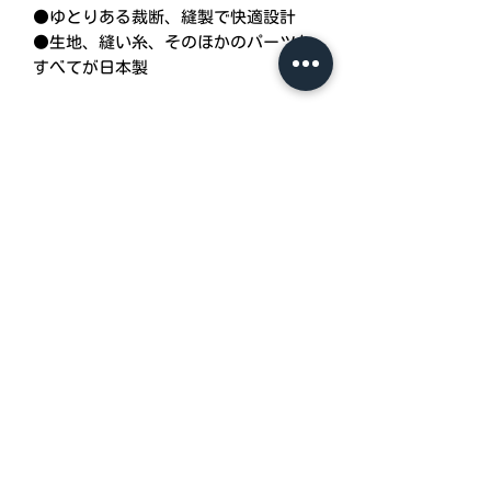
●ゆとりある裁断、縫製で快適設計
●生地、縫い糸、そのほかのパーツも
すべてが日本製
商品情報
＊価格：S～LL ￥5,780
（価格は全て税込価格です）
＊品番：fsn0002-8long
＊生地：スムス綿100％（日本製）
＊素材：ファスナー《YKK（日本
製）》
＊色：白・ピーチ
＊生産国：日本