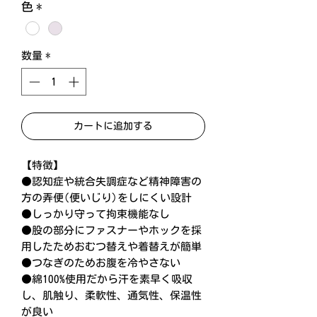
色
*
数量
*
カートに追加する
【特徴】
●認知症や統合失調症など精神障害の
方の弄便(便いじり)をしにくい設計
●しっかり守って拘束機能なし
●股の部分にファスナーやホックを採
用したためおむつ替えや着替えが簡単
●つなぎのためお腹を冷やさない
●綿100%使用だから汗を素早く吸収
し、肌触り、柔軟性、通気性、保温性
が良い