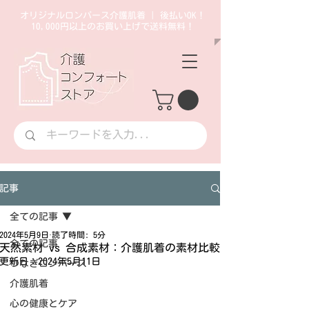
オリジナルロンパース介護肌着 | 後払いOK！
10,000円以上のお買い上げで送料無料！
記事
全ての記事
2024年5月9日
読了時間: 5分
全ての記事
天然素材 vs 合成素材：介護肌着の素材比較
更新日：
2024年5月11日
つなぎロンパース
介護肌着
心の健康とケア