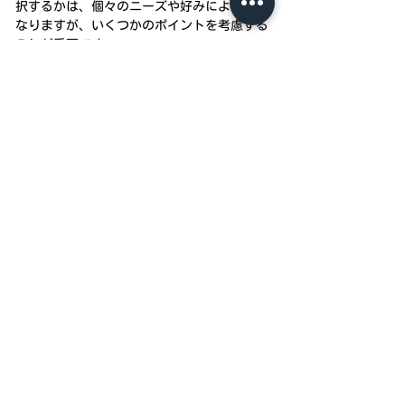
択するかは、個々のニーズや好みによって異
なりますが、いくつかのポイントを考慮する
ことが重要です。
1. 肌へのやさしさ
天然素材は、肌にやさしい質感が特徴です。
特に綿やシルクは、敏感な肌の方に適してい
ます。一方で、合成素材も肌触りが良く、快
適な着心地を提供する場合があります。
2. 機能性と耐久性
合成素材は、耐久性や速乾性に優れている場
合があります。ポリエステルやナイロンは特
に丈夫であり、摩擦や引っ張りに強いため、
長期間の使用に適しています。一方で、天然
素材も十分な耐久性を持ち、綿やウールは吸
湿性や保温性に優れています。
3. 季節や環境への適応性