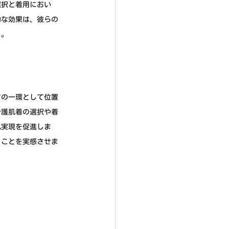
選択と着用におい
的な効果は、彼らの
う。
アの一環として位置
介護肌着の選択や着
己実現を促進しま
ることを実感させま