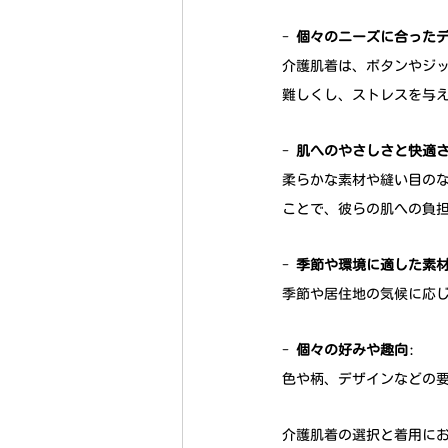
- 
個々のニーズに合った
介護肌着は、ボタンやジ
難しくし、ストレスを与
- 
肌へのやさしさと快適
柔らかな素材や縫い目の
ことで、彼らの肌への負
- 
季節や環境に適した素
季節や居住地の気候に応
- 
個々の好みや趣向
: 
色や柄、デザインなどの
介護肌着の選択と着用に